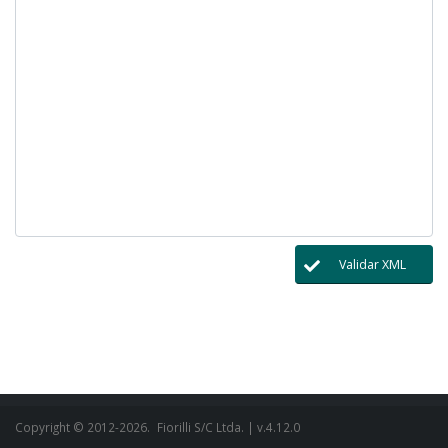
Validar XML
Copyright © 2012-2026.
Fiorilli S/C Ltda.
| v.4.12.0