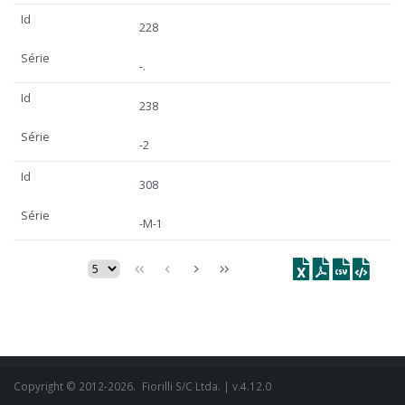
Id
228
Série
-.
Id
238
Série
-2
Id
308
Série
-M-1
Copyright © 2012-2026.
Fiorilli S/C Ltda.
| v.4.12.0