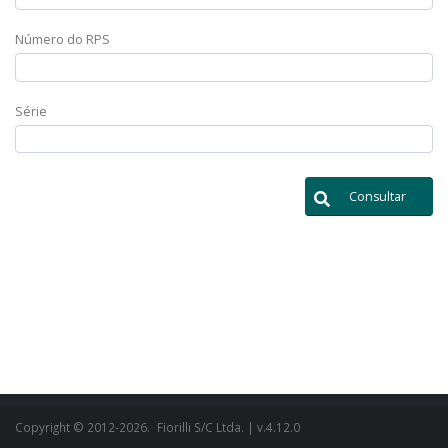
Número do RPS
Série
Consultar
Copyright © 2012-2026.
Fiorilli S/C Ltda.
| v.4.12.0