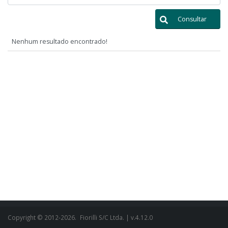
Consultar
Nenhum resultado encontrado!
Copyright © 2012-2026.
Fiorilli S/C Ltda.
| v.4.12.0