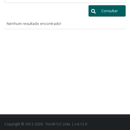
Consultar
Nenhum resultado encontrado!
Copyright © 2012-2026.
Fiorilli S/C Ltda.
| v.4.12.0