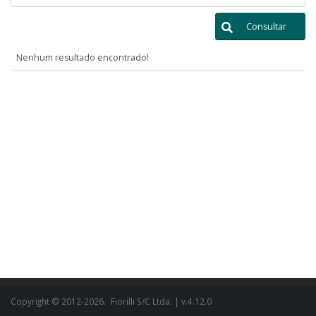
Consultar
Nenhum resultado encontrado!
Copyright © 2012-2026.
Fiorilli S/C Ltda.
| v.4.12.0